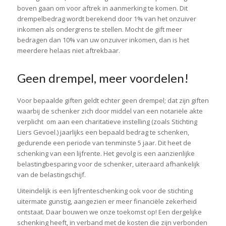
boven gaan om voor aftrek in aanmerking te komen. Dit
drempelbedrag wordt berekend door 1% van het onzuiver
inkomen als ondergrens te stellen. Mocht de gift meer
bedragen
dan 10% van uw onzuiver inkomen, dan is het
meerdere helaas niet aftrekbaar.
Geen drempel, meer voordelen!
Voor bepaalde giften geldt echter geen drempel; dat zijn giften
waarbij de schenker zich door middel van een notariële akte
verplicht
om aan een charitatieve instelling (zoals Stichting
Liers Gevoel.) jaarlijks een bepaald bedrag te schenken,
gedurende een periode van tenminste 5 jaar.
Dit heet de
schenking van een lijfrente. Het gevolg is een aanzienlijke
belastingbesparing voor de schenker, uiteraard afhankelijk
van de belastingschijf.
Uiteindelijk is een lijfrenteschenking ook voor de stichting
uitermate gunstig, aangezien er meer financiële zekerheid
ontstaat.
Daar bouwen we onze toekomst op! Een dergelijke
schenking heeft, in verband met de kosten die zijn verbonden