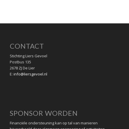
CONTACT
Stichting Liers Gevoel
Postbus 135
2678 ZJ De Lier
E:
info@liersgevoel.nl
SPONSOR WORDEN
Financiële ondersteuning kan op tal van manieren
bijvoorbeeld door algemeen sponsoring of activiteiten