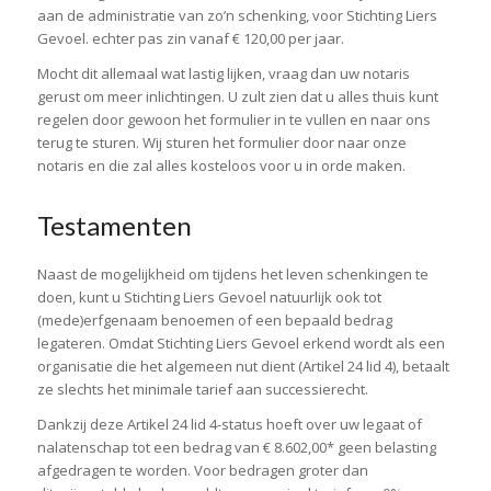
aan de administratie van zo’n schenking, voor Stichting Liers
Gevoel. echter pas zin vanaf € 120,00 per jaar.
Mocht dit allemaal wat lastig lijken, vraag dan uw notaris
gerust om meer inlichtingen.
U zult zien dat u alles thuis kunt
regelen door gewoon het formulier in te vullen en naar ons
terug te sturen.
Wij sturen het formulier door naar onze
notaris en die zal alles kosteloos voor u in orde maken.
Testamenten
Naast de mogelijkheid om tijdens het leven schenkingen te
doen, kunt u Stichting Liers Gevoel
natuurlijk ook tot
(mede)erfgenaam benoemen of een bepaald bedrag
legateren.
Omdat Stichting Liers Gevoel erkend wordt als een
organisatie die het algemeen nut dient (Artikel 24 lid 4),
betaalt
ze slechts het minimale tarief aan successierecht.
Dankzij deze Artikel 24 lid 4-status hoeft over uw legaat of
nalatenschap tot een bedrag van € 8.602,00* geen belasting
afgedragen te worden. Voor bedragen groter dan