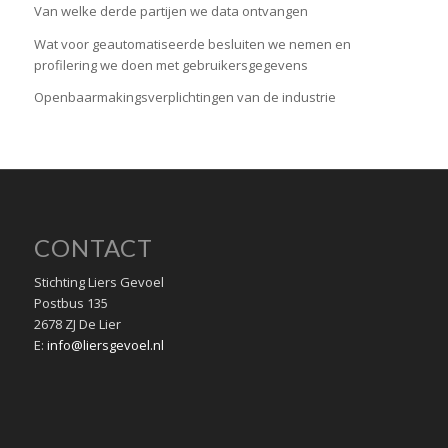
Van welke derde partijen we data ontvangen
Wat voor geautomatiseerde besluiten we nemen en
profilering we doen met gebruikersgegevens
Openbaarmakingsverplichtingen van de industrie
CONTACT
Stichting Liers Gevoel
Postbus 135
2678 ZJ De Lier
E:
info@liersgevoel.nl